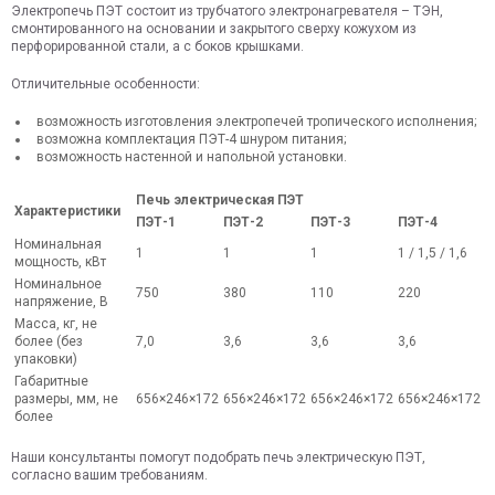
Электропечь ПЭТ состоит из трубчатого электронагревателя – ТЭН,
смонтированного на основании и закрытого сверху кожухом из
перфорированной стали, а с боков крышками.
Отличительные особенности:
возможность изготовления электропечей тропического исполнения;
возможна комплектация ПЭТ-4 шнуром питания;
возможность настенной и напольной установки.
Печь электрическая ПЭТ
Характеристики
ПЭТ-1
ПЭТ-2
ПЭТ-3
ПЭТ-4
Номинальная
1
1
1
1 / 1,5 / 1,6
мощность, кВт
Номинальное
750
380
110
220
напряжение, В
Масса, кг, не
более (без
7,0
3,6
3,6
3,6
упаковки)
Габаритные
размеры, мм, не
656×246×172
656×246×172
656×246×172
656×246×172
более
Наши консультанты помогут подобрать печь электрическую ПЭТ,
согласно вашим требованиям.