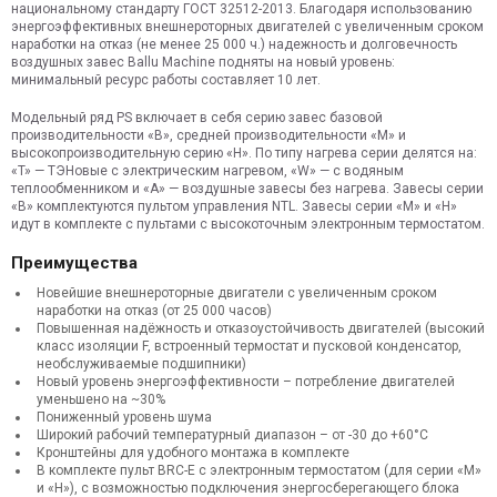
национальному стандарту ГОСТ 32512-2013. Благодаря использованию
энергоэффективных внешнероторных двигателей с увеличенным сроком
наработки на отказ (не менее 25 000 ч.) надежность и долговечность
воздушных завес Ballu Machine подняты на новый уровень:
минимальный ресурс работы составляет 10 лет.
Модельный ряд PS включает в себя серию завес базовой
производительности «B», средней производительности «M» и
высокопроизводительную серию «H». По типу нагрева серии делятся на:
«T» — ТЭНовые с электрическим нагревом, «W» — с водяным
теплообменником и «A» — воздушные завесы без нагрева. Завесы серии
«B» комплектуются пультом управления NTL. Завесы серии «M» и «H»
идут в комплекте с пультами с высокоточным электронным термостатом.
Преимущества
Новейшие внешнероторные двигатели с увеличенным сроком
наработки на отказ (от 25 000 часов)
Повышенная надёжность и отказоустойчивость двигателей (высокий
класс изоляции F, встроенный термостат и пусковой конденсатор,
необслуживаемые подшипники)
Новый уровень энергоэффективности – потребление двигателей
уменьшено на ~30%
Пониженный уровень шума
Широкий рабочий температурный диапазон – от -30 до +60°С
Кронштейны для удобного монтажа в комплекте
В комплекте пульт BRC-E с электронным термостатом (для серии «M»
и «H»), с возможностью подключения энергосберегающего блока