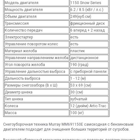
Модель двигателя
1150 Snow Series
Мощность двигателя
6.2 / 8.5 (кВт / л.с.)
Объем двигателя
249(куб.см)
Трансмиссия
фрикционный диск
Количество передач
6 вперед + 2 назад
Электростартер
есть
Управление поворотом колес
есть
Материал желоба
пластик
Управление направлением желоба
дистанционное
Угол поворота желоба
190 (град)
Управление дальностью выброса
с приборной панели
Дальность выброса
1 - 12 (м)
Размеры снегозабора (В x Ш)
53 x 69 (см)
Диаметр шнека
30 (см)
Тип шнека
зубчатый
Колеса
12 (дюйм) Artic-Trac
Масса
100 (кг)
Снегоуборочная техника Murray MM691150E самоходная с бензиновым
двигателем подходит для очищения больших территорий от сугробов.