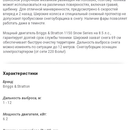
Выносной уборочный механизм размещен на полозьях, поэтому техника
может использоваться на различных поверхностях, включая гравий,
щебенку. Для отличной маневренности, предусмотрено 6 скоростей
вперед и 2 назад. Широкие колеса и специальный снежный протектор не
допускают пробуксовки снегоуборщика в снегу. Наличие фары позволяет
работать даже в темноте.
Мощный двигатель Briggs & Stratton 1150 Snow Series на 8.5 л.с.,
гарантирует долгий срок службы техники. Широкий захват снега 69 см
обеспечивает быструю очистку территории. Дальность выброса снега
можно изменять по ситуации до 12 метров. Снегоуборщик оснащен
электростартером (от сети 220 Вольт).
Характеристики
Бренд:
Briggs & Stratton
Дальность выброса, м:
1 - 12
Мощность двигателя, кВт:
6.2