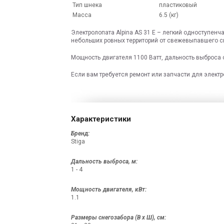
Тип шнека
пластиковый
Масса
6.5 (кг)
Электролопата Alpina AS 31 E – легкий одноступен
небольших ровных территорий от свежевыпавшего сне
Мощность двигателя 1100 Ватт, дальность выброса с
Если вам требуется ремонт или запчасти для электр
Характеристики
Бренд:
Stiga
Дальность выброса, м:
1 - 4
Мощность двигателя, кВт:
1.1
Размеры снегозабора (В x Ш), см: