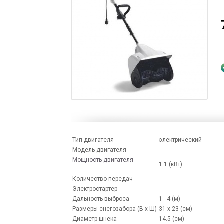
Тип двигателя
электрический
Модель двигателя
-
Мощность двигателя
1.1 (кВт)
Количество передач
-
Электростартер
-
Дальность выброса
1 - 4 (м)
Размеры снегозабора (В x Ш)
31 x 23 (см)
Диаметр шнека
14.5 (см)