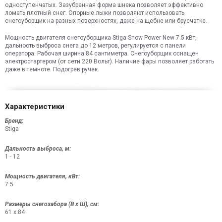
одноступенчатых. Зазубренная форма шнека позволяет эффективно
ломать плотный снег. Опорные лыжи позволяют использовать
снегоуборщик на разных поверхностях, даже на щебне или брусчатке.
Мощность двигателя снегоуборщика Stiga Snow Power New 7.5 кВт,
дальность выброса снега до 12 метров, регулируется с панели
оператора. Рабочая ширина 84 сантиметра. Снегоуборщик оснащен
электростартером (от сети 220 Вольт). Наличие фары позволяет работать
даже в темноте. Подогрев ручек.
Характеристики
Бренд:
Stiga
Дальность выброса, м:
1 - 12
Мощность двигателя, кВт:
7.5
Размеры снегозабора (В x Ш), см:
61 x 84