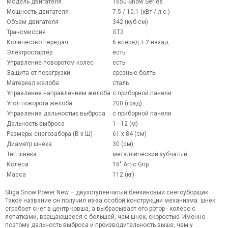
Модель двигателя
1650 Snow Series
Мощность двигателя
7.5 / 10.1 (кВт / л.с.)
Объем двигателя
342 (куб.см)
Трансмиссия
GT2
Количество передач
6 вперед + 2 назад
Электростартер
есть
Управление поворотом колес
есть
Защита от перегрузки
срезные болты
Материал желоба
сталь
Управление направлением желоба
с приборной панели
Угол поворота желоба
200 (град)
Управление дальностью выброса
с приборной панели
Дальность выброса
1 - 12 (м)
Размеры снегозабора (В x Ш)
61 x 84 (см)
Диаметр шнека
30 (см)
Тип шнека
металлический зубчатый
Колеса
16" Artic Grip
Масса
112 (кг)
Stiga Snow Power New – двухступенчатый бензиновый снегоуборщик.
Такое название он получил из-за особой конструкции механизма: шнек
сгребает снег в центр ковша, а выбрасывает его ротор - колесо с
лопатками, вращающееся с большей, чем шнек, скоростью. Именно
поэтому дальность выброса и производительность выше, чем у