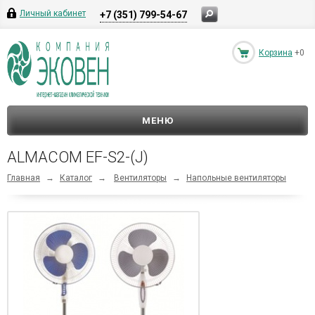
Личный кабинет
+7 (351) 799-54-67
Корзина
+0
МЕНЮ
ALMACOM EF-S2-(J)
Главная
→
Каталог
→
Вентиляторы
→
Напольные вентиляторы