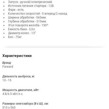
Запуск - ручной/электрический.
Источник питания стартера - 12В.
Фара - есть.
Количество скоростей - 5 вперед/2 назад.
Ширина обработки - 560мм.
Глубина обработки - 510мм.
Угол поворота желоба - 190º.
Емкость бака - 3,6л.
Диаметр колес - 13".
Вес - 75кг.
Характеристики
Бренд:
Forward
Дальность выброса, м:
10 - 15
Мощность двигателя, кВт:
4.8/6.5 кВт/л.с.
Размеры снегозабора (В x Ш), см:
510 х 560