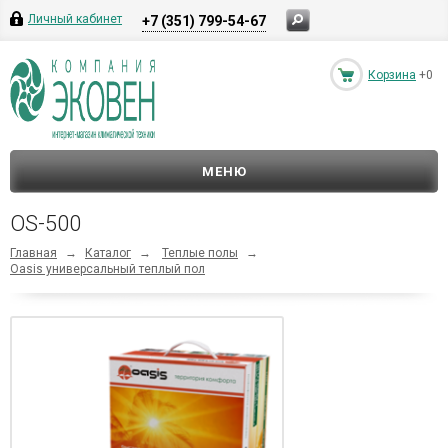
Личный кабинет
+7 (351) 799-54-67
Корзина
+0
МЕНЮ
OS-500
Главная
→
Каталог
→
Теплые полы
→
Oasis универсальный теплый пол